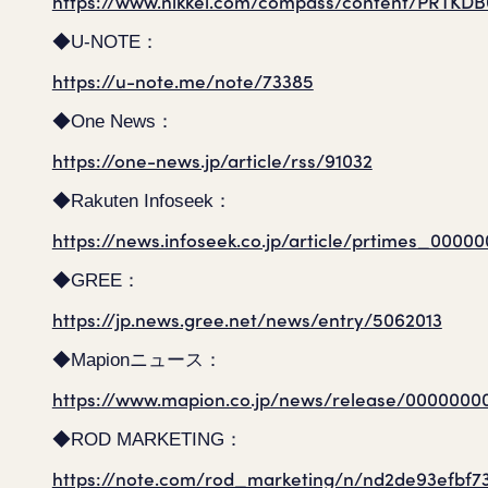
https://www.nikkei.com/compass/content/PRTKD
◆U-NOTE：
https://u-note.me/note/73385
◆One News：
https://one-news.jp/article/rss/91032
◆Rakuten Infoseek：
https://news.infoseek.co.jp/article/prtimes_000
◆GREE：
https://jp.news.gree.net/news/entry/5062013
◆Mapionニュース：
https://www.mapion.co.jp/news/release/0000000
◆ROD MARKETING：
https://note.com/rod_marketing/n/nd2de93efbf7