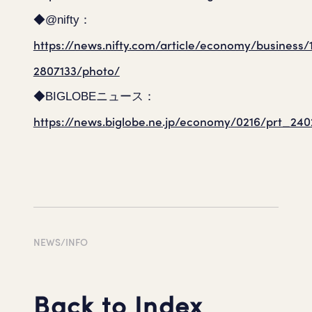
◆@nifty：
https://news.nifty.com/article/economy/business/
2807133/photo/
◆BIGLOBEニュース：
https://news.biglobe.ne.jp/economy/0216/prt_24
NEWS/INFO
Back to Index