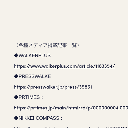
〈各種メディア掲載記事一覧〉
◆WALKERPLUS
https://www.walkerplus.com/article/1183354/
◆PRESSWALKE
https://presswalker.jp/press/35851
◆PRTIMES：
https://prtimes.jp/main/html/rd/p/000000004.000
◆NIKKEI COMPASS：