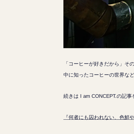
「コーヒーが好きだから」そ
中に知ったコーヒーの世界な
続きは I am CONCEPT.の
『何者にも囚われない、色鮮やかなコー